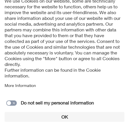
Follow us on
Imprint + Liability
당사의 사업자 기본 약관
Data Protection Notice
Cookies Notice
문의 서식
© 2026 VDE Prüf- und Zertifizierungsinstitut GmbH