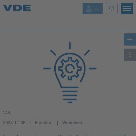
Key Topics
Key Topics
Energy
Standardization
AI & Digital Trust
Health
VDE
Mobility
2023-11-08
Frankfurt
Workshop
More Topics