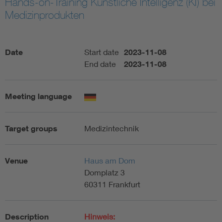
Hands-on-Training Künstliche Intelligenz (KI) bei
Medizinprodukten
Artificial Intelligence
Consumer protection
Date
Start date
2023-11-08
End date
2023-11-08
Defense
Meeting language
Digital Security
Target groups
Medizintechnik
Venue
Haus am Dom
Domplatz 3
60311 Frankfurt
Description
Hinweis: