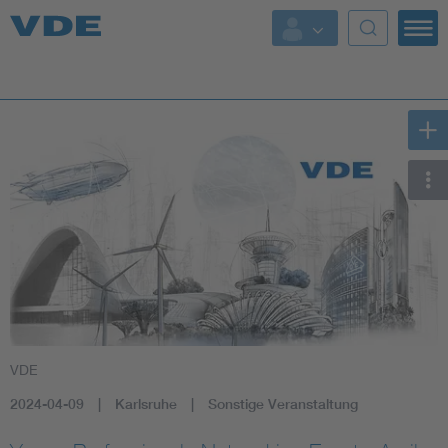
Key Topics
Key Topics
Energy
Standardization
AI & Digital Trust
Health
VDE
Mobility
2024-04-09
Karlsruhe
Sonstige Veranstaltung
More Topics