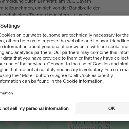
(Anmeldung durch Lehrkraft) am VDE Bayern
m teilzunehmen, um sich von der Bandbreite der
 technischen Themen begeistern zu lassen.
n
 Teilnahme, Bewerbung und Anmeldung sowie alle
fos unter
 Schülerforum 2024