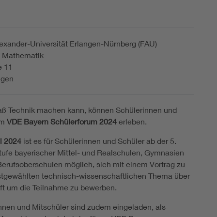
lexander-Universität Erlangen-Nürnberg (FAU)
 Mathematik
e 11
ngen
paß Technik machen kann, können Schülerinnen und
im
VDE Bayern Schülerforum 2024
erleben.
il 2024
ist es für Schülerinnen und Schüler ab der 5.
ufe bayerischer Mittel- und Realschulen, Gymnasien
erufsoberschulen möglich, sich mit einem Vortrag zu
stgewählten technisch-wissenschaftlichen Thema über
aft um die Teilnahme zu bewerben.
nnen und Mitschüler sind zudem eingeladen, als