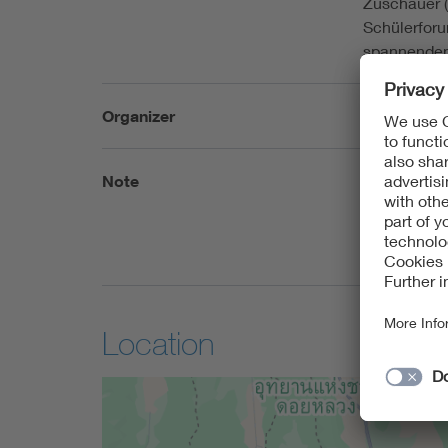
Zuschauer 
Schülerforu
spannenden
Organizer
VDE Bayer
Note
Details zur
weiteren In
VDE Bayern
Location