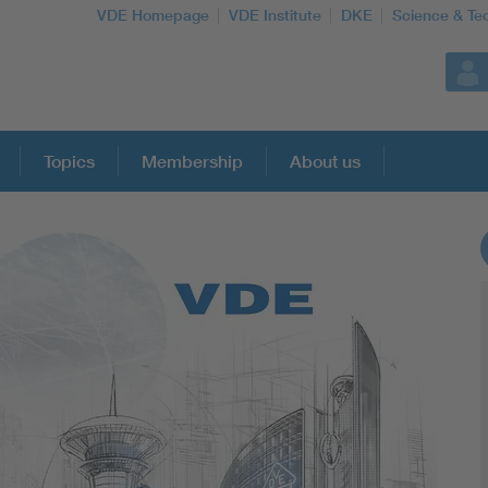
VDE Homepage
VDE Institute
DKE
Science & Te
Topics
Membership
About us
More Topics
Artificial Intelligence
Consumer protection
Defense