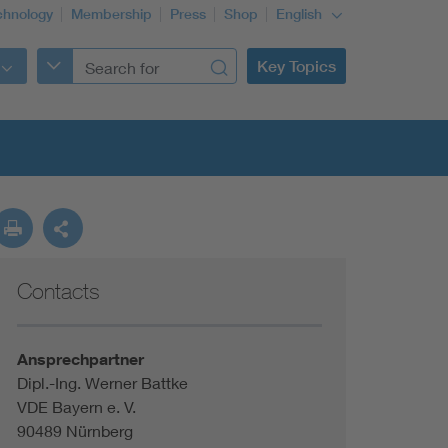
chnology
Membership
Press
Shop
English
Key Topics
Contacts
Ansprechpartner
Dipl.-Ing. Werner Battke
VDE Bayern e. V.
90489 Nürnberg