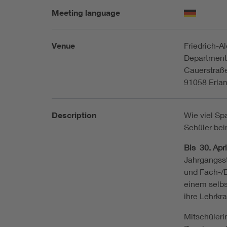
Meeting language
Venue
Friedrich-A
Department
Cauerstraß
91058 Erla
Description
Wie viel S
Schüler be
Bis 30. Apr
Jahrgangsst
und Fach-/B
einem selb
ihre Lehrkr
Mitschüleri