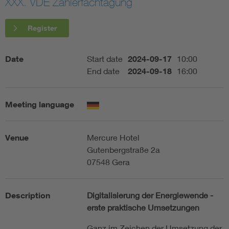
XXX. VDE Zählerfachtagung
Artificial Intelligence
Register
Consumer protection
Date
Start date
2024-09-17
10:00
End date
2024-09-18
16:00
Defense
Meeting language
Digital Security
Venue
Mercure Hotel
Gutenbergstraße 2a
07548 Gera
Description
Digitalisierung der Energiewende -
erste praktische Umsetzungen
Ganz im Zeichen der Umsetzung der