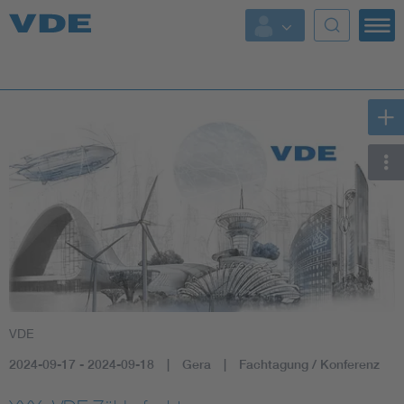
Key Topics
Key Topics
Energy
Standardization
AI & Digital Trust
Health
VDE
Mobility
2024-09-17 - 2024-09-18
Gera
Fachtagung / Konferenz
More Topics