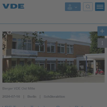
Key Topics
Key Topics
Energy
Standardization
AI & Digital Trust
Health
Berger VDE Ost Mitte
Mobility
2024-07-16
Berlin
Schüleraktion
More Topics