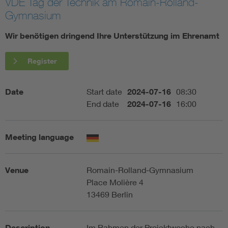
VDE Tag der Technik am Romain-Rolland-
Gymnasium
Artificial Intelligence
Wir benötigen dringend Ihre Unterstützung im Ehrenamt
Consumer protection
Register
Defense
Date
Start date
2024-07-16
08:30
End date
2024-07-16
16:00
Digital Security
Meeting language
Venue
Romain-Rolland-Gymnasium
Place Molière 4
13469 Berlin
Description
Im Rahmen der Projektwoche nach