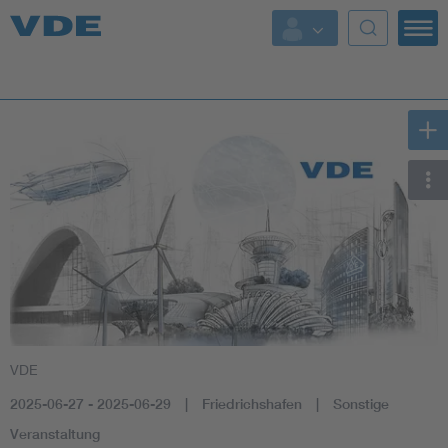
Key Topics
Key Topics
Energy
Standardization
AI & Digital Trust
Health
VDE
Mobility
2025-06-27 - 2025-06-29
Friedrichshafen
Sonstige
More Topics
Veranstaltung