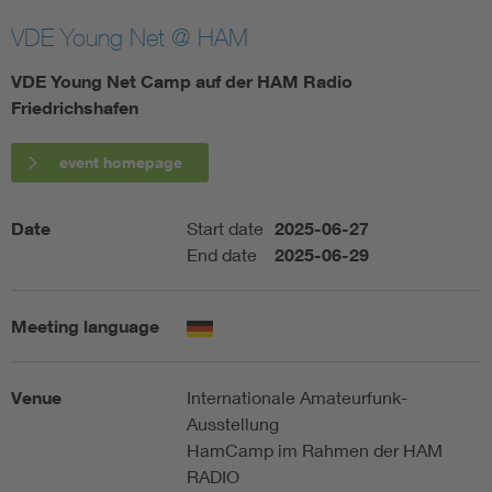
VDE Young Net @ HAM
Artificial Intelligence
VDE Young Net Camp auf der HAM Radio
Consumer protection
Friedrichshafen
Defense
event homepage
Digital Security
Date
Start date
2025-06-27
End date
2025-06-29
Meeting language
Venue
Internationale Amateurfunk-
Ausstellung
HamCamp im Rahmen der HAM
RADIO