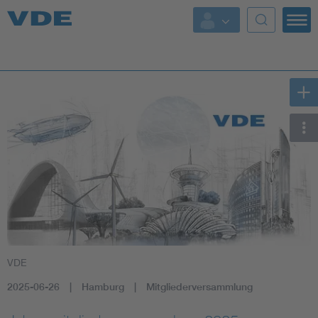
Key Topics
Key Topics
Energy
Standardization
AI & Digital Trust
Health
VDE
Mobility
2025-06-26
Hamburg
Mitgliederversammlung
More Topics