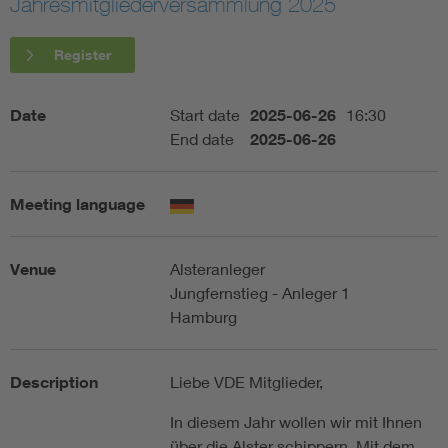
Jahresmitgliederversammlung 2025
Artificial Intelligence
Register
Consumer protection
Date
Start date
2025-06-26
16:30
End date
2025-06-26
Defense
Meeting language
Digital Security
Venue
Alsteranleger
Jungfernstieg - Anleger 1
Hamburg
Description
Liebe VDE Mitglieder,
In diesem Jahr wollen wir mit Ihnen
über die Alster schippern. Mit dem