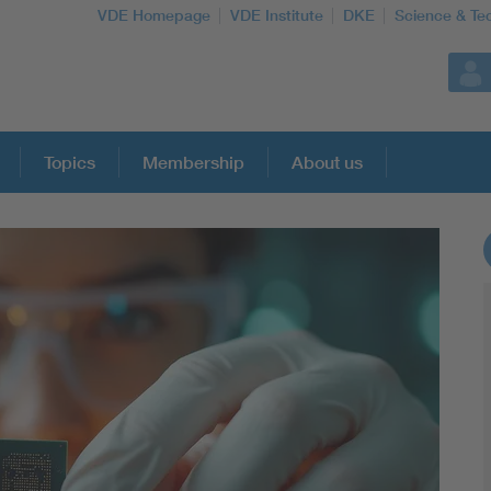
VDE Homepage
VDE Institute
DKE
Science & Te
Topics
Membership
About us
More Topics
Artificial Intelligence
Consumer protection
Defense