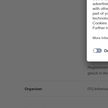
Volker Zieg
geben.
Wir freuen 
Wichtiger H
Im November
statt. Dahe
rechnen. Di
entsprechen
Reiseplanun
Registriere
gleich in I
Organizer
ITG Informa