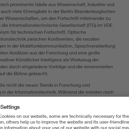
n sich prominente Gäste aus Wissenschaft, Industrie und
er auch viele Ehrengäste in der Berlin-Brandenburgischen
r Wissenschaften, um den Fortschritt miteinander zu
n die Informationstechnische Gesellschaft (ITG) im VDE
onym für technischen Fortschritt. Optische
ionstechnik zwischen Kontinenten, die neusten
gen in der Mobilfunkkommunikation, Sprachverarbeitung
sten Ansätzen aus der Forschung und eine große
erativer Künstlicher Intelligenz als Werkzeug der
den durch eingeladene Vorträge und die renommierten
auf die Bühne gebracht.
ie nicht die neuen Trends in Forschung und
 in der Informationstechnik. Während die meisten noch
lisierung“ sprechen, arbeitet man bei uns in den
dlichsten Gremien und Tagungen der ITG an neuen
n und setzt damit Akzente für die Zukunft.
f den verstorbenen Vorstandsvorsitzenden Dr.-Ing.