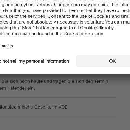
ler (Wahlperiode: 2023-2026) wird es ein Kolloquium
uns, wenn Sie dabei sind. Sie sind herzlich willkommen.
inweis zu Ihrer Hotelbuchung in Berlin:
 findet parallel zu unserer Veranstaltung eine Messe
r ist mit einer erhöhten Nachfrage an Hotelzimmern zu
e verfügbaren Kapazitäten sind begrenzt und die Preise
d höher. Wir empfehlen Ihnen, dies frühzeitig in Ihrer
g zu berücksichtigen.
n Sie sich noch heute und tragen Sie sich den Termin
hrem Kalender ein.
tionstechnische Gesells. im VDE