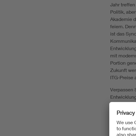
Jahr treffe
Politik, ab
Akademie de
feiern. Den
ist das Syn
Kommunikat
Entwicklun
mit modern
Portion gen
Zukunft wer
ITG-Preise 
Verpassen S
Entwicklung
von „Digita
unterschie
Technologie
Zu ehren au