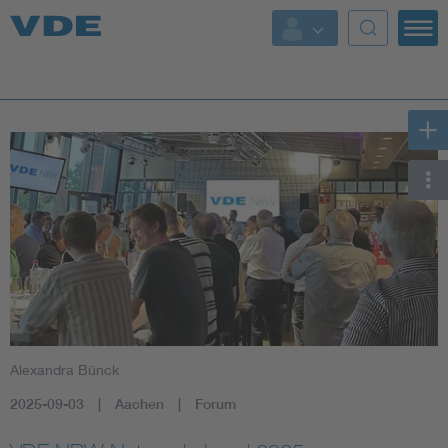
Key Topics
Key Topics
Energy
Standardization
AI & Digital Trust
Health
Alexandra Bünck
Mobility
2025-09-03
Aachen
Forum
More Topics