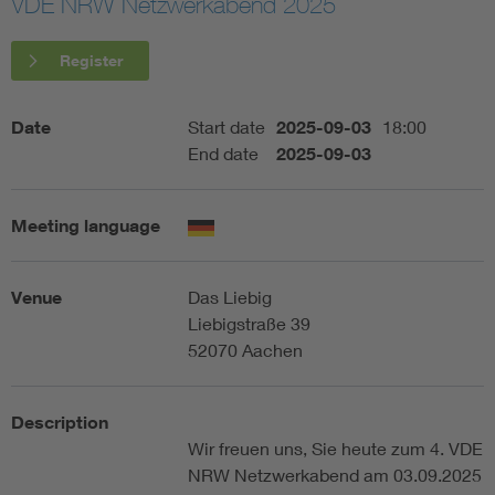
VDE NRW Netzwerkabend 2025
Artificial Intelligence
Register
Consumer protection
Date
Start date
2025-09-03
18:00
End date
2025-09-03
Defense
Meeting language
Digital Security
Venue
Das Liebig
Liebigstraße 39
52070 Aachen
Description
Wir freuen uns, Sie heute zum 4. VDE
NRW Netzwerkabend am 03.09.2025