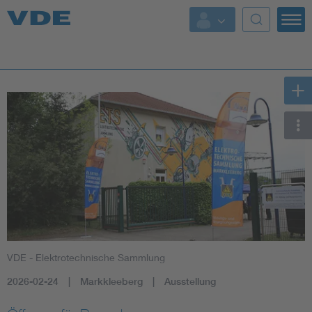
Key Topics
Key Topics
Energy
Standardization
AI & Digital Trust
Health
VDE - Elektrotechnische Sammlung
Mobility
2026-02-24
Markkleeberg
Ausstellung
More Topics