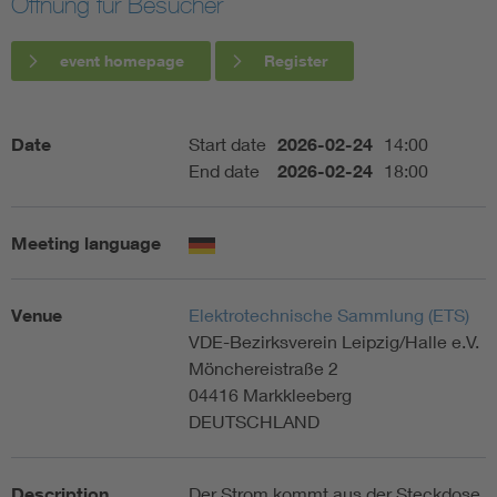
Öffnung für Besucher
Artificial Intelligence
event homepage
Register
Consumer protection
Date
Start date
2026-02-24
14:00
Defense
End date
2026-02-24
18:00
Digital Security
Meeting language
Venue
Elektrotechnische Sammlung (ETS)
VDE-Bezirksverein Leipzig/Halle e.V.
Mönchereistraße 2
04416 Markkleeberg
DEUTSCHLAND
Description
Der Strom kommt aus der Steckdose.