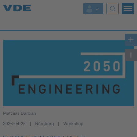
Key Topics
Key Topics
Energy
Standardization
AI & Digital Trust
Health
Matthias Barbian
Mobility
2026-04-25
Nürnberg
Workshop
More Topics