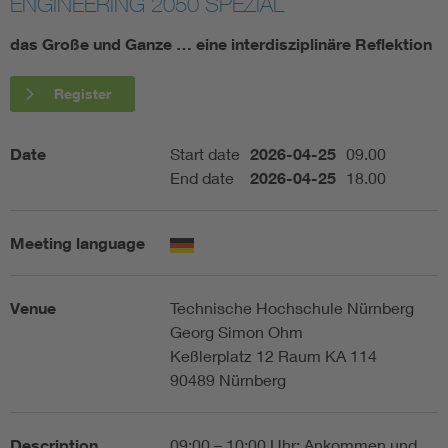
ENGINEERING 2050 SPEZIAL
Artificial Intelligence
das Große und Ganze … eine interdisziplinäre Reflektion
Consumer protection
Register
Defense
Date
Start date
2026-04-25
09.00
End date
2026-04-25
18.00
Digital Security
Meeting language
Venue
Technische Hochschule Nürnberg
Georg Simon Ohm
Keßlerplatz 12 Raum KA 114
90489 Nürnberg
Description
09:00 – 10:00 Uhr: Ankommen und