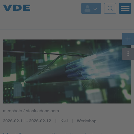
Key Topics
Key Topics
Energy
Standardization
AI & Digital Trust
Health
m.mphoto / stock.adobe.com
Mobility
2026-02-11 - 2026-02-12
Kiel
Workshop
More Topics