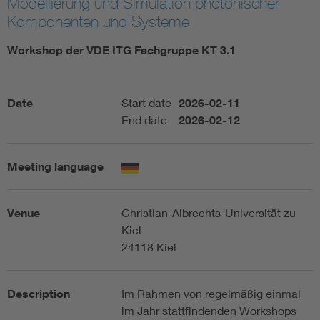
Modellierung und Simulation photonischer
Komponenten und Systeme
Artificial Intelligence
Workshop der VDE ITG Fachgruppe KT 3.1
Consumer protection
Date
Start date
2026-02-11
Defense
End date
2026-02-12
Digital Security
Meeting language
Venue
Christian-Albrechts-Universität zu
Kiel
24118 Kiel
Description
Im Rahmen von regelmäßig einmal
im Jahr stattfindenden Workshops