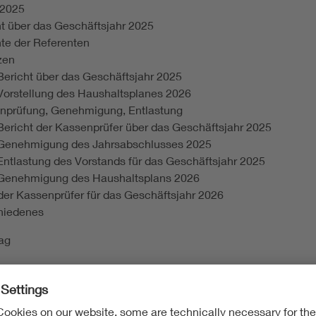
.2025
ht über das Geschäftsjahr 2025
hte der Referenten
zen
Bericht über das Geschäftsjahr 2025
Vorstellung des Haushaltsplanes 2026
nprüfung, Genehmigung, Entlastung
Bericht der Kassenprüfer über das Geschäftsjahr 2025
Genehmigung des Jahrsabschlusses 2025
Entlastung des Vorstands für das Geschäftsjahr 2025
Genehmigung des Haushaltsplans 2026
der Kassenprüfer für das Geschäftsjahr 2026
hiedenes
rag
plan Deutschland"; Dirk Franke, Oberst i.G.
sen, gemütliches Beisammensein