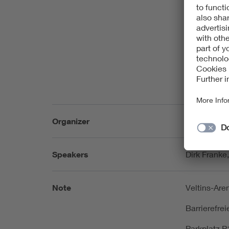
Anmeldung 
mv2026@vde
Anmeldung 
Stadionfüh
Organizer
VDE Rhein-R
Speakers
Dirk Franke
Note
Veltins-Are
Barrierefre
Parkplatz P