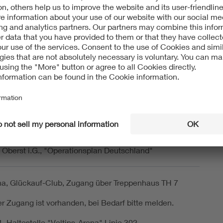
zur Mitgliederversammlung um 17:30 Uhr
:
-rhein-ruhr.de
zur Stadionführung um 16:00 Uhr:
rung
uhr e.V.
, Oberst i.G., "Operationsplan Deutschland"
na, Glückauf-Club, Zugang über Treppenhaus TH 7
ier Zugang ist vorhanden, bei Bedarf bitte melden.
1, Haltestelle "Veltins-Arena" Linie 302