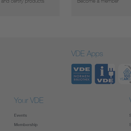
 and certify products
Become a member
VDE Apps
Your VDE
Events
Membership