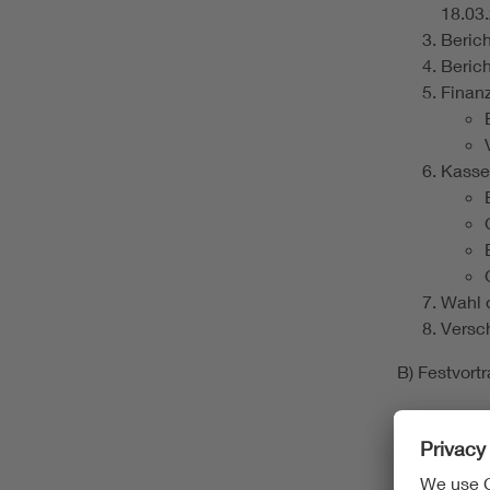
18.03
Beric
Beric
Finan
Kasse
Wahl 
Versc
B) Festvort
"Operations
C) Abendes