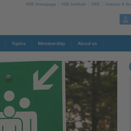
VDE Homepage
VDE Institute
DKE
Science & Te
Topics
Membership
About us
More Topics
Artificial Intelligence
Consumer protection
Defense