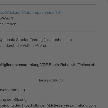
na, Glückauf-Club, Treppenhaus TH 7
a-Weg 1
enkirchen
ptionale Stadionführung (inkl. technische
en) durch die Veltins-Arena
 Mitgliederversammlung VDE Rhein-Ruhr e.V.
(Einlass ab
gesordnung
derversammlung
ung der Sitzung
migung des Protokolls der Mitgliederversammlung vom