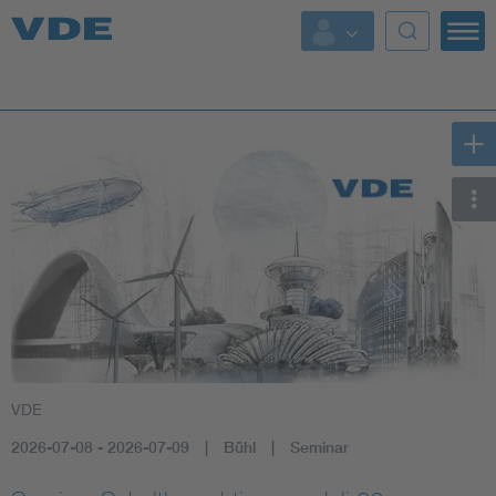
Key Topics
Key Topics
Energy
Standardization
AI & Digital Trust
Health
VDE
Mobility
2026-07-08 - 2026-07-09
Bühl
Seminar
More Topics