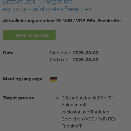
Blitzschutz für Anlagen mit
explosionsgefährdeten Bereichen
Artificial Intelligence
Aktualisierungsseminar für VdS / VDE BEx-Fachkräfte
Consumer protection
event homepage
Defense
Date
Start date
2026-03-03
End date
2026-03-03
Digital Security
Meeting language
Target groups
Blitzschutzfachkräfte für
Anlagen mit
explosionsgefährdeten
Bereichen (VDE / VdS BEx-
Fachkraft)