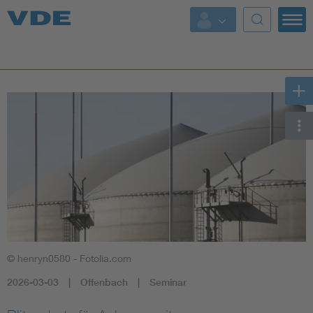
Key Topics
Key Topics
Energy
Standardization
AI & Digital Trust
Health
© henryn0580 - Fotolia.com
Mobility
2026-03-03
Offenbach
Seminar
More Topics