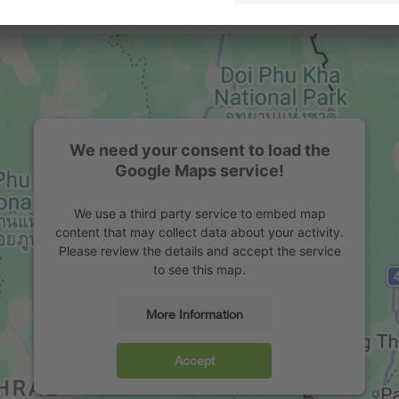
We need your consent to load the
Google Maps service!
We use a third party service to embed map
content that may collect data about your activity.
Please review the details and accept the service
to see this map.
More Information
Accept