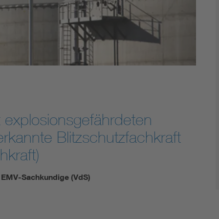
Digital Security
it explosionsgefährdeten
kannte Blitzschutzfachkraft
hkraft)
d EMV-Sachkundige (VdS)