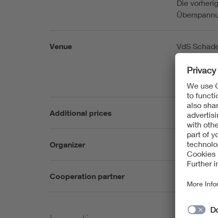
Die vorheri
Überspannu
Venue
VdS Schade
Pasteurstr.
50735 Köln
DEUTSCH
Additional prices
siehe Home
Organizer
VdS Schade
Cooperation partner
VDE Ausschu