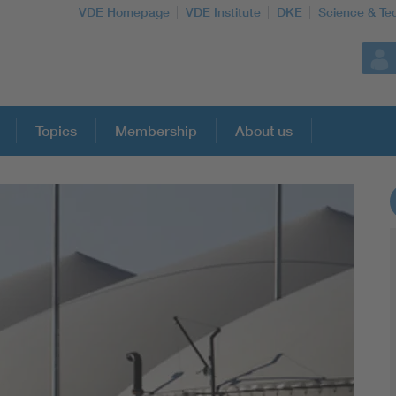
VDE Homepage
VDE Institute
DKE
Science & Te
Topics
Membership
About us
More Topics
Artificial Intelligence
Consumer protection
Defense