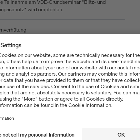
ge Teilnahme am VDE-Grundseminar "Blitz- und
ngsschutz" wird empfohlen.
nverhütung
 17a
LAND
page des Bildungsträgers
nverhütung
ss Blitzschutz und Blitzforschung (VDE ABB)