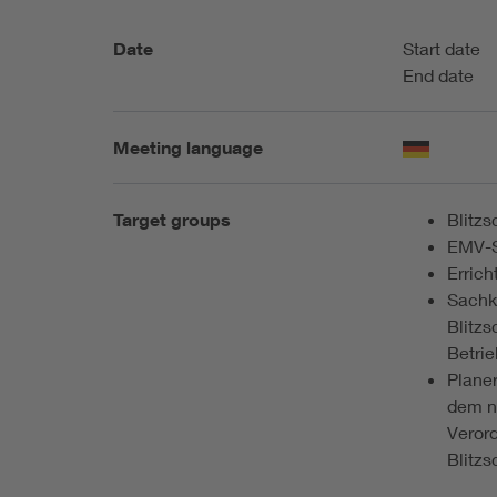
Date
Start date
End date
Meeting language
Target groups
Blitzs
EMV-S
Errich
Sachk
Blitz
Betrie
Planer
dem n
Veror
Blitz