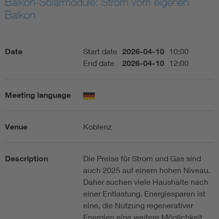
Balkon-Solarmodule: Strom vom eigenen
Balkon
Artificial Intelligence
Consumer protection
Date
Start date
2026-04-10
10:00
End date
2026-04-10
12:00
Defense
Meeting language
Digital Security
Venue
Koblenz
Description
Die Preise für Strom und Gas sind
auch 2025 auf einem hohen Niveau.
Daher suchen viele Haushalte nach
einer Entlastung. Energiesparen ist
eine, die Nutzung regenerativer
Energien eine weitere Möglichkeit.