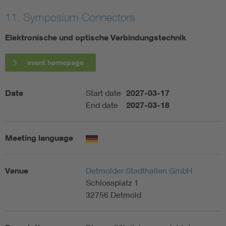
11. Symposium Connectors
Artificial Intelligence
Elektronische und optische Verbindungstechnik
Consumer protection
event homepage
Defense
Date
Start date
2027-03-17
Digital Security
End date
2027-03-18
Meeting language
Venue
Detmolder Stadthallen GmbH
Schlossplatz 1
32756 Detmold