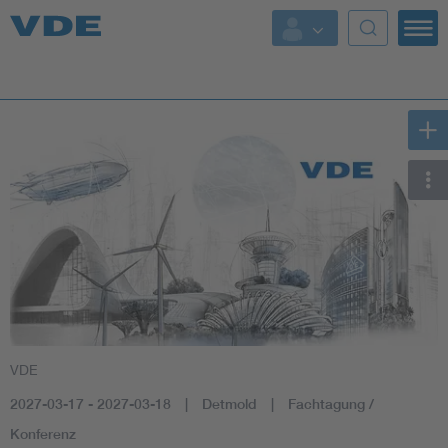
Key Topics
Key Topics
Energy
Standardization
AI & Digital Trust
Health
VDE
Mobility
2027-03-17 - 2027-03-18
Detmold
Fachtagung /
More Topics
Konferenz