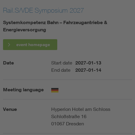
Rail.S/VDE Symposium 2027
Artificial Intelligence
Systemkompetenz Bahn – Fahrzeugantriebe &
Consumer protection
Energieversorgung
Defense
event homepage
Digital Security
Date
Start date
2027-01-13
End date
2027-01-14
Meeting language
Venue
Hyperion Hotel am Schloss
Schloßstraße 16
01067 Dresden