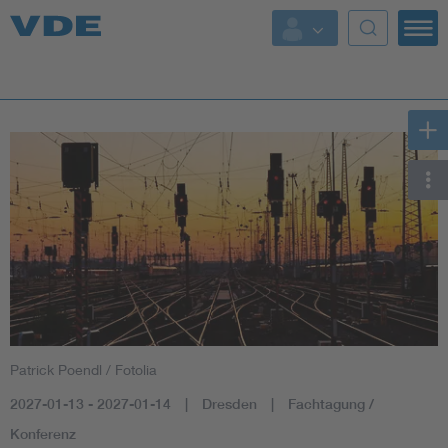
Key Topics
Key Topics
Energy
Standardization
AI & Digital Trust
Health
Patrick Poendl / Fotolia
Mobility
2027-01-13 - 2027-01-14
Dresden
Fachtagung /
More Topics
Konferenz