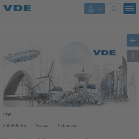
Key Topics
Key Topics
Energy
Standardization
AI & Digital Trust
Health
VDE
Mobility
2026-08-25
Neuss
Exkursion
More Topics