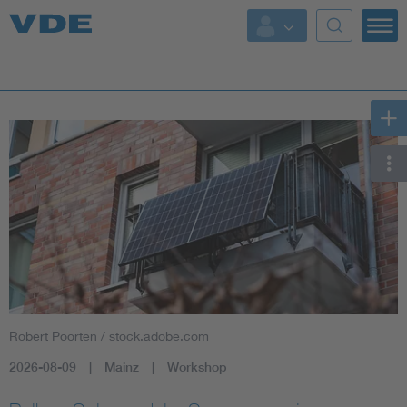
Key Topics
Key Topics
Energy
Standardization
AI & Digital Trust
Health
Robert Poorten / stock.adobe.com
Mobility
2026-08-09
Mainz
Workshop
More Topics