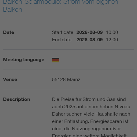
Balkon-Solarmodule: Strom vom eigenen
Balkon
Artificial Intelligence
Consumer protection
Date
Start date
2026-08-09
10:00
End date
2026-08-09
12:00
Defense
Meeting language
Digital Security
Venue
55128 Mainz
Description
Die Preise für Strom und Gas sind
auch 2025 auf einem hohen Niveau.
Daher suchen viele Haushalte nach
einer Entlastung. Energiesparen ist
eine, die Nutzung regenerativer
Energien eine weitere Möglichkeit.