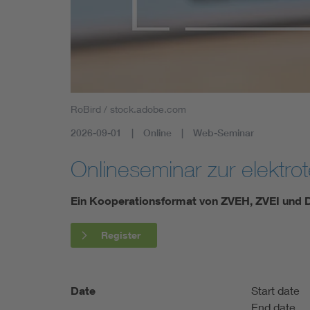
Health
Mobility
RoBird / stock.adobe.com
2026-09-01
Online
Web-Seminar
Onlineseminar zur elektr
Ein Kooperationsformat von ZVEH, ZVEI und D
Register
Date
Start date
End date