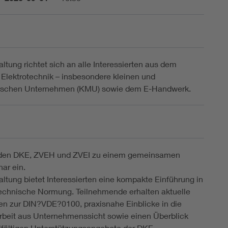
altung richtet sich an alle Interessierten aus dem
 Elektrotechnik – insbesondere kleinen und
dischen Unternehmen (KMU) sowie dem E-Handwerk.
aden DKE, ZVEH und ZVEI zu einem gemeinsamen
ar ein.
altung bietet Interessierten eine kompakte Einführung in
technische Normung. Teilnehmende erhalten aktuelle
en zur DIN?VDE?0100, praxisnahe Einblicke in die
beit aus Unternehmenssicht sowie einen Überblick
elfältigen Unterstützungsangebote der DKE.