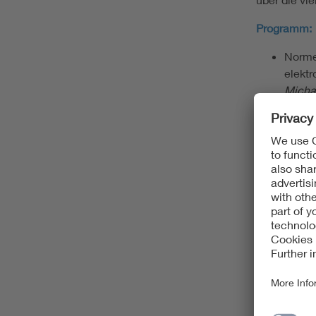
Programm:
Norme
elekt
Micha
"One s
europ
Max R
DIN VD
Instal
Burkh
Einbli
Dr. A
Du feh
Anusc
Unter
Micha