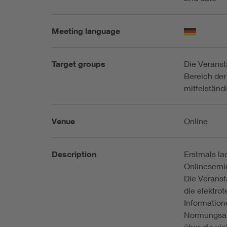
Meeting language
Target groups
Die Veranst
Bereich der
mittelstän
Venue
Online
Description
Erstmals l
Onlinesemin
Die Veranst
die elektro
Information
Normungsar
über die vi