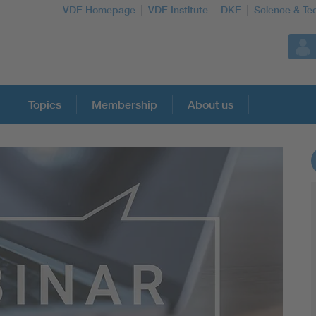
VDE Homepage
VDE Institute
DKE
Science & Te
Topics
Membership
About us
More Topics
Artificial Intelligence
Consumer protection
Defense