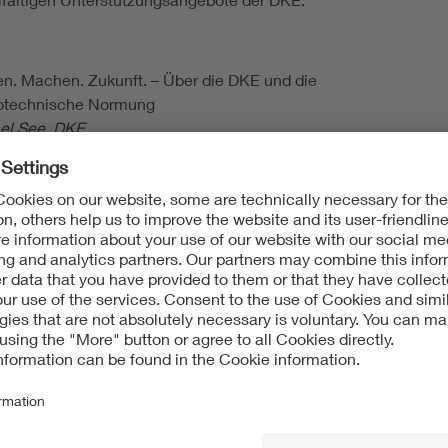
n. Machen. Zukunft. – Über die DKE und die
rotechnische Normung
el See, DKE
tandard, accepted everywhere" – Struktur und Ziele der
äischen und internationalen Normung
eith-Koch, DKE
E 0100: Die Normenreihe für elektrische Sicherheit bei
lationen im Elektrohandwerk
ard Schulze, DKE; Andreas Habermehl, ZVEH
ck in die Praxis
nnette Frederiksen, Robert Bosch GmbH
lst, mach mit! – Die Next Generation DKE
hka Wojciechowski, DKE
stützung erhalten – Services der DKE für KMU
el See, DKE