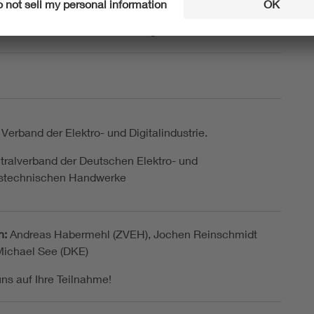
me an der Online-Veranstaltung ist kostenfrei.
 Verband der Elektro- und Digitalindustrie.
tralverband der Deutschen Elektro- und
nstechnischen Handwerke
n:
Andreas Habermehl (ZVEH),
Jochen Reinschmidt
Michael See (DKE)
uns auf Ihre Teilnahme!