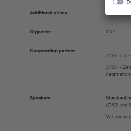
Additional prices
Die Teilnah
Organizer
DKE
Cooperation partner
ZVEI. e. V.
–
ZVEH
– Zen
Informatio
Speakers
Monderatio
(ZVEI) und 
Wir freuen 