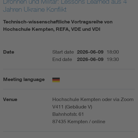
Drohnen und Militär: Lessons Learned aus 4
Jahren Ukraine Konflikt
Artificial Intelligence
Technisch-wissenschaftliche Vortragsreihe von
Consumer protection
Hochschule Kempten, REFA, VDE und VDI
Defense
Date
Start date
2026-06-09
18:00
End date
2026-06-09
19:30
Digital Security
Meeting language
Venue
Hochschule Kempten oder via Zoom
V411 (Gebäude V)
Bahnhofstr. 61
87435 Kempten / online