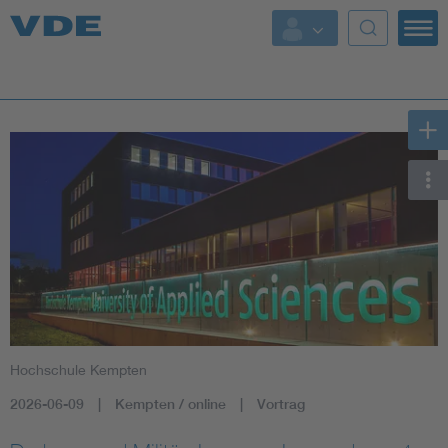
Key Topics
Key Topics
Energy
Standardization
AI & Digital Trust
Health
Hochschule Kempten
Mobility
2026-06-09
Kempten / online
Vortrag
More Topics