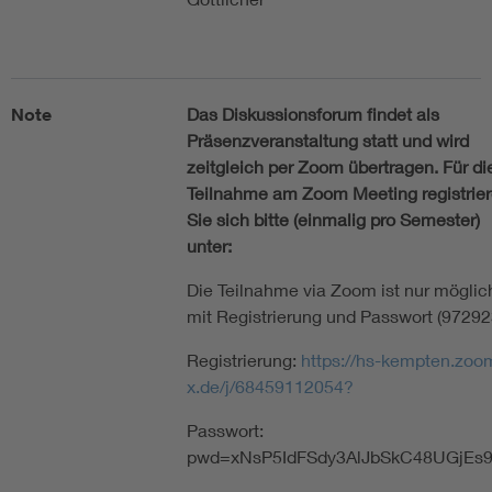
Note
Das Diskussionsforum findet als
Präsenzveranstaltung statt und wird
zeitgleich per Zoom übertragen. Für di
Teilnahme am Zoom Meeting registrie
Sie sich bitte (einmalig pro Semester)
unter:
Die Teilnahme via Zoom ist nur möglic
mit Registrierung und Passwort (97292
Registrierung:
https://hs-kempten.zoo
x.de/j/68459112054?
Passwort:
pwd=xNsP5IdFSdy3AlJbSkC48UGjEs9