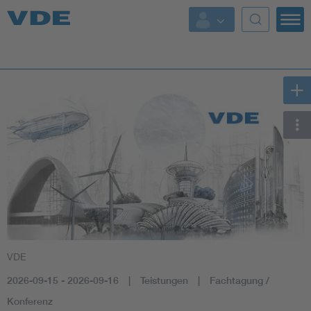
Key Topics
Key Topics
Energy
Standardization
AI & Digital Trust
Health
VDE
Mobility
2026-09-15 - 2026-09-16
Teistungen
Fachtagung /
More Topics
Konferenz