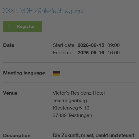
XXXII. VDE Zählerfachtagung
Artificial Intelligence
Register
Consumer protection
Date
Start date
2026-09-15
09:00
Defense
End date
2026-09-16
16:00
Digital Security
Meeting language
Venue
Victor´s Residenz Hotel
Teistungenburg
Klosterweg 5-10
37339 Teistungen
Description
Die Zukunft, misst, denkt und steuert