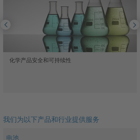
化学产品安全和可持续性
我们为以下产品和行业提供服务
电池
建筑服务设备和系统
电缆和电线
商用设备
组件和安装技术
消费类电子产品
能源供应商
园林设备
电网合规
家用电器
工业4.0
信息技术
灯具
流动性和充电基础设施
电动工具
铁路，船舶和离岸外包
贸易
智能家居 / 智能生活
智能计量