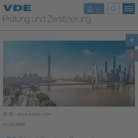
Top Themen
Fokusthemen
Energy
AI & Digital Trust
Health
Mobility
昊 周 / stock.adobe.com
Standards
07.03.2025
Weitere Themen