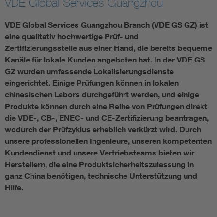
VDE Global Services Guangzhou
Assisted Living
Bui
VDE Global Services Guangzhou Branch (VDE GS GZ) ist
eine qualitativ hochwertige Prüf- und
Electromobility
Inf
Zertifizierungsstelle aus einer Hand, die bereits bequeme
Kanäle für lokale Kunden angeboten hat. In der VDE GS
GZ wurden umfassende Lokalisierungsdienste
Energy efficiency
Edu
eingerichtet. Einige Prüfungen können in lokalen
chinesischen Labors durchgeführt werden, und einige
Energy storage
Ren
Produkte können durch eine Reihe von Prüfungen direkt
die VDE-, CB-, ENEC- und CE-Zertifizierung beantragen,
Functional safety
Env
wodurch der Prüfzyklus erheblich verkürzt wird. Durch
unsere professionellen Ingenieure, unseren kompetenten
Kundendienst und unsere Vertriebsteams bieten wir
Herstellern, die eine Produktsicherheitszulassung in
ganz China benötigen, technische Unterstützung und
Hilfe.