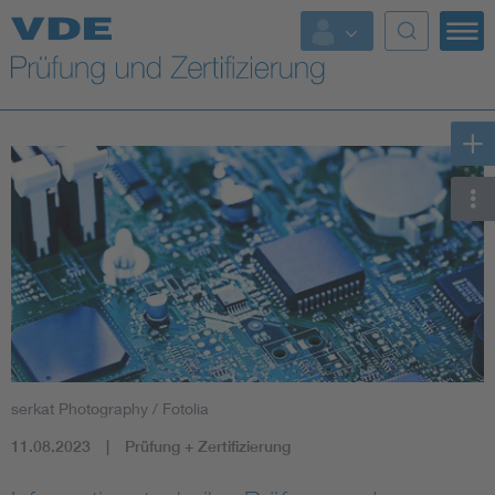
Top Themen
Fokusthemen
Energy
AI & Digital Trust
Health
Mobility
serkat Photography / Fotolia
Standards
11.08.2023
Prüfung + Zertifizierung
Weitere Themen