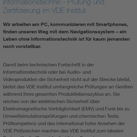
Informationstechnik - Prüfung und
Zertifizierung im VDE Institut
Assisted Living
Bui
Wir arbeiten am PC, kommunizieren mit Smartphones,
Electromobility
Inf
finden unseren Weg mit dem Navigationssystem – ein
Leben ohne Informationstechnik ist für kaum jemanden
Energy efficiency
Edu
noch vorstellbar.
Energy storage
Ren
Damit beim technischen Fortschritt in der
Informationstechnik oder bei Audio- und
Videoprodukten die Sicherheit nicht auf der Strecke bleibt,
Functional safety
Env
bietet das VDE Institut umfangreiche Prüfungen an Geräten
während ihres gesamten Produkltebenszyklus an. Sie
reichen von der elektrischen Sicherheit über
Elektromagnetische Verträglichkeit (EMV) und Funk bis zu
Umweltsimulationsprüfungen und chemischen Tests.
Prüfkompetenz und das international hohe Ansehen der
VDE Prüfzeichen machen das VDE Institut zum idealen