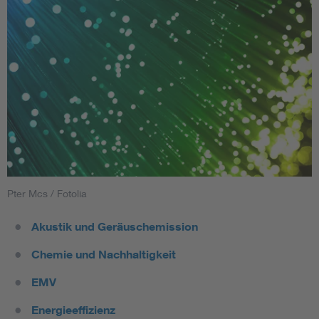
Pter Mcs / Fotolia
Akustik und Geräuschemission
Chemie und Nachhaltigkeit
EMV
Energieeffizienz