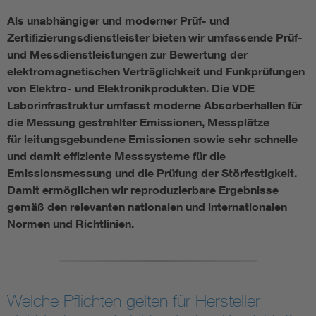
Als unabhängiger und moderner Prüf- und
Assisted Living
Bui
Zertifizierungsdienstleister bieten wir umfassende Prüf-
und Messdienstleistungen zur Bewertung der
Electromobility
Inf
elektromagnetischen Verträglichkeit und Funkprüfungen
von Elektro- und Elektronikprodukten. Die VDE
Energy efficiency
Edu
Laborinfrastruktur umfasst moderne Absorberhallen
für
die Messung gestrahlter Emissionen, Messplätze
für leitungsgebundene Emissionen sowie
sehr schnelle
Energy storage
Ren
und damit effiziente Messsysteme für
die
Emissionsmessung und
die Prüfung der Störfestigkeit.
Functional safety
Env
Damit ermöglichen wir reproduzierbare Ergebnisse
gemäß den relevanten nationalen und internationalen
Normen und Richtlinien.
Welche Pflichten gelten für Hersteller