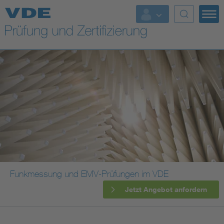
Top Themen
Fokusthemen
Energy
AI & Digital Trust
Health
Mobility
Funkmessung und EMV-Prüfungen im VDE
Jetzt Angebot anfordern
Standards
Weitere Themen