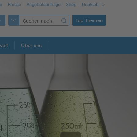
re
Presse
Angebotsanfrage
Shop
Deutsch
Top Themen
weit
Über uns
Building Services Engineering
Information and communications technology ICT
Education + profession