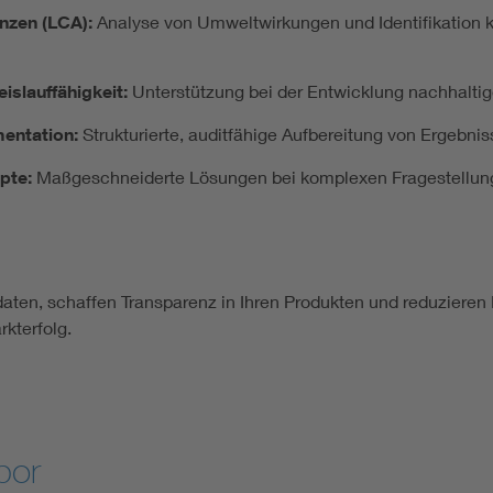
nzen (LCA):
Analyse von Umweltwirkungen und Identifikation k
islauffähigkeit:
Unterstützung bei der Entwicklung nachhaltig
entation:
Strukturierte, auditfähige Aufbereitung von Ergebni
epte:
Maßgeschneiderte Lösungen bei komplexen Fragestellung
fdaten, schaffen Transparenz in Ihren Produkten und reduzieren
kterfolg.
bor