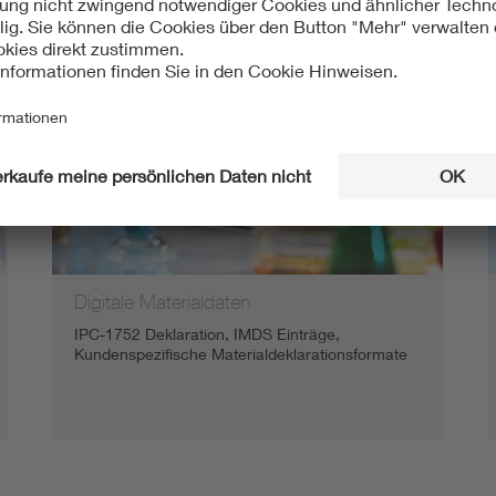
Digitale Materialdaten
IPC-1752 Deklaration, IMDS Einträge,
Kundenspezifische Materialdeklarationsformate