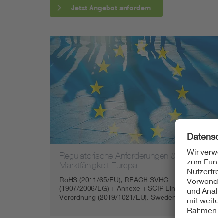
Jetzt Angebot anfordern
Regulatorische Anforderungen &
Marktfähigkeit Europa
RoHS (2011/65/EU), REACH SVHC
(1907/2006/EG) + Annexe + SCIP Einträge, POP-
Verordnung (2019/1021/EU), Sweden Tax Act (…