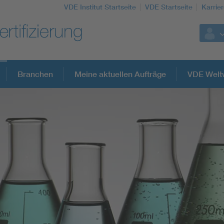
VDE Institut Startseite
VDE Startseite
Karrie
Branchen
Meine aktuellen Aufträge
VDE Welt
Weitere Themen
Assisted Living
Electromobility
Energy efficiency