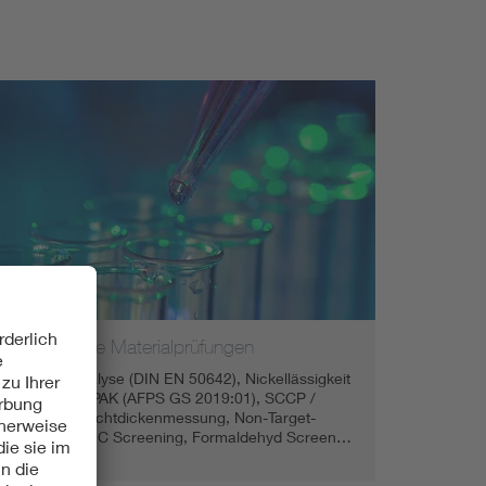
Spezifische Materialprüfungen
Halogenanalyse (DIN EN 50642), Nickellässigkeit
(EN 1811), PAK (AFPS GS 2019:01), SCCP /
MCCP, Schichtdickenmessung, Non-Target-
Analytik, VOC Screening, Formaldehyd Screen…