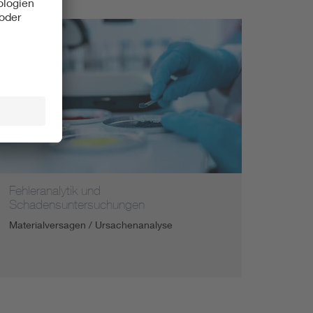
Fehleranalytik und
Schadensuntersuchungen
Materialversagen / Ursachenanalyse