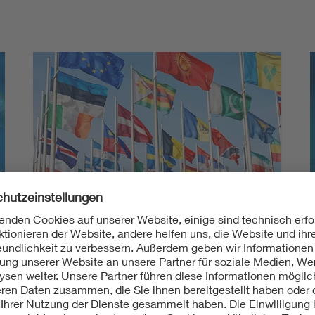
Internationale Anforderungen
China RoHS, SASO Saudi-Arabien, UAE RoHS,
Kritische "Non-Metallic Materials"
(CQC‑C0701‑2017), TSCA, Cal Prop 65