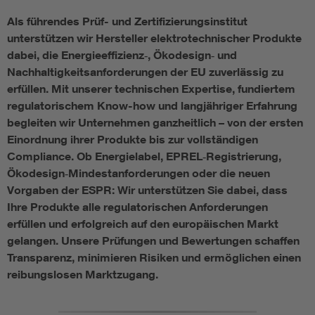
Als führendes Prüf- und Zertifizierungsinstitut
Assisted Living
Bui
unterstützen wir Hersteller elektrotechnischer Produkte
dabei, die Energieeffizienz‑, Ökodesign‑ und
Electromobility
Inf
Nachhaltigkeitsanforderungen der EU zuverlässig zu
erfüllen. Mit unserer technischen Expertise, fundiertem
Energy efficiency
Edu
regulatorischem Know-how und langjähriger Erfahrung
begleiten wir Unternehmen ganzheitlich – von der ersten
Einordnung ihrer Produkte bis zur vollständigen
Energy storage
Ren
Compliance. Ob Energielabel, EPREL‑Registrierung,
Ökodesign‑Mindestanforderungen oder die neuen
Functional safety
Env
Vorgaben der ESPR: Wir unterstützen Sie dabei, dass
Ihre Produkte alle regulatorischen Anforderungen
erfüllen und erfolgreich auf den europäischen Markt
gelangen. Unsere Prüfungen und Bewertungen schaffen
Transparenz, minimieren Risiken und ermöglichen einen
reibungslosen Marktzugang.