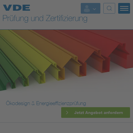
Top Themen
Fokusthemen
Energy
AI & Digital Trust
Health
Mobility
Ökodesign & Energieeffizienzprüfung
Jetzt Angebot anfordern
Standards
Weitere Themen