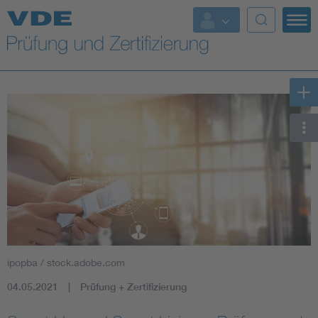
Top Themen
Fokusthemen
Energy
AI & Digital Trust
Health
Mobility
ipopba / stock.adobe.com
Standards
04.05.2021
Prüfung + Zertifizierung
Weitere Themen