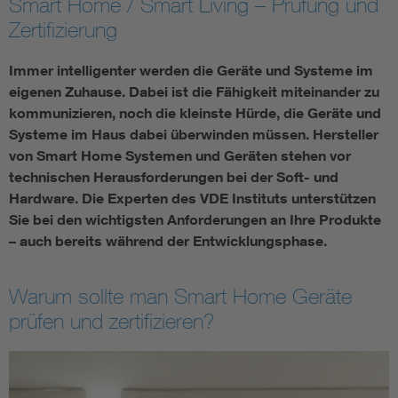
Smart Home / Smart Living – Prüfung und
Zertifizierung
Assisted Living
Bui
Immer intelligenter werden die Geräte und Systeme im
Electromobility
Inf
eigenen Zuhause. Dabei ist die Fähigkeit miteinander zu
kommunizieren, noch die kleinste Hürde, die Geräte und
Energy efficiency
Edu
Systeme im Haus dabei überwinden müssen. Hersteller
von Smart Home Systemen und Geräten stehen vor
technischen Herausforderungen bei der Soft- und
Energy storage
Ren
Hardware. Die Experten des VDE Instituts unterstützen
Sie bei den wichtigsten Anforderungen an Ihre Produkte
Functional safety
Env
– auch bereits während der Entwicklungsphase.
Warum sollte man Smart Home Geräte
prüfen und zertifizieren?