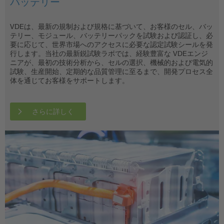
バッテリー
ホーム技術のための機器およびシステム
ケーブルと電線
商業用機器
コンポーネントとインストール技術
消費者向け電子製品、AV機器
エネルギー供給会社
ガーデン用機器
ネットワーク適合性
家庭用電化製品
インダストリー4.0
情報技術
照明器具
モビリティと充電インフラ
電動工具
鉄道、船舶およびオフショア
貿易製品
スマートホーム
スマートメータリング
VDEは、最新の規制および規格に基づいて、お客様のセル、バッ
電気安全に加えて、ホーム技術分野における機器およびシステム
ケーブルと電線は電気工学業界において配電およびエネルギー使
電気製品およびシステムの商業的または工業的使用においては、
安全性は最小コンポーネントに始まり、家庭、企業、および産業
消費者向け電子製品、AV機器はこれまでにないほど、私たちの
電力網とその送電線、スイッチギア、そして他の操業手段によっ
園芸愛好家にとって，芝刈り機，ヘッジトリマー，スカリファイ
電力供給のためのグリッド接続条件への準拠は、電力グリッドの
家庭では、低いエネルギー消費率と簡単な取扱のほかに品質と安
経済と社会の急速に進むデジタル化は、第4次産業革命であるイ
私たちはPCで作業し、スマートフォンで通信を行い、ナビゲー
VDE delivers precise, accredited testing and certification for
自動車および充電インフラ内の電子機器は、障害なしで確実に機
電動工具は、日曜大工であろうとプロであろうと、容易で効率的
鉄道車両に使用される電気製品には多くが求められます。高い短
製造物責任法では、製造元および販売者は、製品の欠陥に起因す
自宅の機器とシステムはますます知的になっています。相互通信
工業と一般家庭でのエネルギー消費の把握が常に政治と経済関心
テリー、モジュール、バッテリーパックを試験および認証し、必
のエネルギー効率が重要な役割を果たします。代替の暖房および
用の中心的な意味を持ちます。その重要な機能のため、安全性に
安全な供給および使用が保証されなければなりません。これは経
で使用されるアセンブリ、機器、システムにおけるすべての電気
日常を形作っています。フラットスクリーンテレビ、ゲーム機、
て、発電と電力消費間の典型的インターフェースが成り立ってい
ヤ，落ち葉掃除機，チェーンソーは必須の道具です。これらの製
安定性と性能にとって決定的な要件です。メーカー、設備運営
全の保証がたいへん重要になります。これは損害補償義務の理由
ンダストリー4.0の原動力です。最新の情報通信技術の使用によ
ションシステムで道を見つけます。情報技術なしの生活は、だれ
lighting technologies of all kinds – from LED modules to smart
能する必要があり、絶対に安全でなければなりません。バッテリ
な作業を可能にします。しかし安全要件が満たされていない、ま
絡電流だけでなく、振動や衝撃および急激な温度変化、水、塩
る人身傷害および物損に対して責任を負います。小売業者は信頼
機能は自宅内の機器やシステムが超えなくてはならない最小のハ
の焦点となっています。その目的は、エネルギー消費をコントロ
要に応じて、世界市場へのアクセスに必要な認定試験シールを発
空調システムはその際、CO2削減にも貢献します。それにより、
は特に注意を払う必要があります。損傷がある場合は火災が発生
済的損害を減らすだけでなく、緊急時に人命を救うことも可能で
および電子コンポーネントまで続きます。安全性は詳細に依存す
マルチルームシステムは、私たちのリビングルームで不可欠な存
ます。
品には厳密な必要条件が課せられているため，品質と安全性に細
者、およびグリッド運営者は、最新のグリッドアクセス規制また
からだけで重要なのではなく、イメージ要因と競争有利性として
って、インテリジェント工場、いわゆる「Smart Factories（ス
にとっても考えられられないものです。
outdoor luminaires. We help manufacturers ensure compliance,
ーおよび制御の管理同様、使用するコネクター、スイッチ、ケー
たは実装が不十分である場合、特にけがのリスクが高まるため、
霧、燃料環境、強力な太陽光など極端な環境影響にもさらされま
性の高い品質保証手順によってのみリスクから保護することがで
ードルです。Smart Homeのシステムと機器の製造元は、ソフト
ールし、エネルギー節約の関心を喚起し、この分野で革新的なテ
行します。当社の最新鋭試験ラボでは、経験豊富な VDEエンジ
気候と環境保護に決定的な貢献をするだけでなく、暖房費節約と
する恐れがあります。VDEインスティテュートはケーブルと電線
す。VDEインスティテュートは有能なパートナーとして、洗濯
るため、精度および試験の質が最優先されます。
在です。そのため、ホームシアターでは安全や信頼性の問題では
心の注意を払う必要があります。ガーデン用機器は頑丈で安定し
はグリッドコードを遵守する必要があります。
も重要になります。冷蔵庫から電動歯ブラシ、さらには電子レン
マートファクトリー）」における生産の自己組織化が可能になり
document quality, and demonstrate safety and performance to
ブルが事故の際や事故後も車両の安全を保証する必要がありま
特にこれらの製品グループでは高い安全性を設定する必要があり
す。
きます。
ウェアおよびハードウェアに関して技術的課題に直面していま
クノロジーを促進することです。
VDEの専門家の視点からすると、将来、中央型供給と分散型供給
ニアが、最初の技術分析から、セルの選択、機械的および電気的
いう消費者にとって魅力的なメリットを提供します。VDEインス
のエネルギー、信号、データ伝送の試験および認証を行い、必要
機、食洗機、乾燥機、冷蔵庫、冷凍庫、または大型キッチン家電
なく楽しむことが前面にあり、VDEインスティテュートの専門家
ており，取り扱いが容易で安全かつ電磁的に適合していなければ
ジまで - VDEインスティテュートは家庭用電化製品に多彩な試験
ます。そのための技術的基盤は、インテリジェントデジタルネッ
customers and authorities worldwide.
す。
ます。
す。VDEインスティテュートの専門家は、開発段階で製品にとっ
が共存するためには、最新のIT技術に基づくエネルギー管理、広
当社は、お客様の発電ユニットおよび発電設備の適合性の検証を
試験、生産開始、定期的な品質管理に至るまで、開発プロセス全
ティテュートは、暖房システムからローラーシャッター駆動まで
な安全性と品質に大きく貢献しています。
などの商業用機器の試験を実施しています。
は家電機器を試験および認証しています。当社の試験は、安全
なりません。VDEインスティテュートはガーデン用品機器メーカ
サービスと認証を提供しており、市場アクセスという課題の際に
トワークシステムです。人と機械の直接的なコミュニケーション
て最も重要な要件をサポートします。
さらに詳しく
範囲にわたる自動化システムと保護システムの導入、リアルタイ
サポートいたします。
体を通じてお客様をサポートします。
の開発プロセス中から、製造元および販売業者を試験および認証
性、持続可能性、ユーザビリティといった重要な側面すべてをカ
ーに，安全性，利便性，また電磁両立性に関する包括的なサービ
製造元と卸売業者をサポートします。
と協力によって、バリューチェーン全体を最適化し、それにより
さらに詳しく
さらに詳しく
さらに詳しく
さらに詳しく
ムの安全管理が必要だといえます。技術的挑戦と並んで、公共電
サービスによってサポートしています。
バーしています。
スを提供します。
顧客の要求に柔軟に対応することができるようになります。
さらに詳しく
さらに詳しく
さらに詳しく
力網の供給品質を確保することが重要になってきます。
さらに詳しく
さらに詳しく
さらに詳しく
さらに詳しく
さらに詳しく
さらに詳しく
さらに詳しく
さらに詳しく
さらに詳しく
さらに詳しく
さらに詳しく