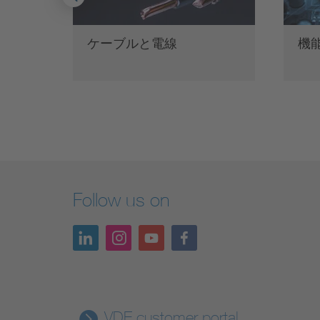
グ
ケーブルと電線
機
Follow us on
VDE customer portal