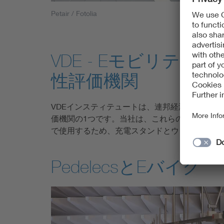
Petair / Fotolia
VDE - Eモビリ
性評価機関
VDEインスティテュートは、連邦経済技術省に
価機関の1つです。当社は、これらの較正法適合
で使用するため、充電スタンドとウォールボッ
PedelecsとEバイク