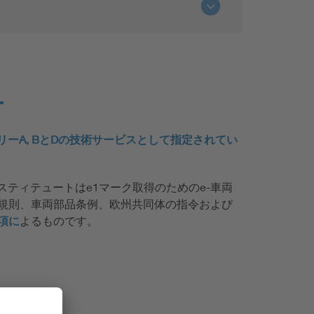
ー
ーA, BとDの技術サービスとして指定されてい
スティテュートはe1マーク取得のためのe-車両
規則、車両部品条例、欧州共同体の指令および
項に
よるものです。