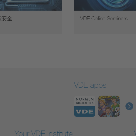
能安全
VDE Online Seminars
VDE apps
Your VDE Institute