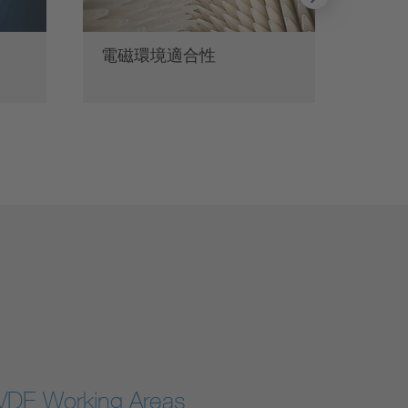
電磁環境適合性
スマ
VDE Working Areas