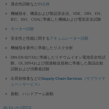
適合性試験などの
点検
機械指令、機器および製品安全法、VDE、DIN、EN、
IEC、ISO、CSAに準拠した機械および電気安全試験
モーター試験
安全性と性能に関する
アキュムレーター試験
機械指令要件に準拠したリスク分析
DIN EN 62133に準拠したリチウムイオン電池安全性試
験、UL 2054および国連輸送規格に準拠した製品比較
試験および消費者試験
出荷前検査などの
Supply Chain Services（サプライチ
ェーンサービス）
振動、ハンドアーム振動
当社の認証