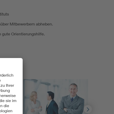
ituts
nüber Mitbewerbern abheben.
 gute Orientierungshilfe.