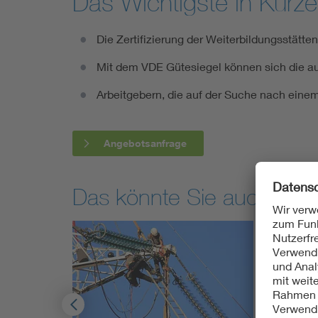
Das Wichtigste in Kürze
Die Zertifizierung der Weiterbildungsstätte
Mit dem VDE Gütesiegel können sich die a
Arbeitgebern, die auf der Suche nach einem 
Angebotsanfrage
Das könnte Sie auch inter