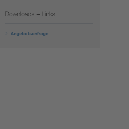
Renewable energies
Downloads + Links
Environmental Protection
Angebotsanfrage