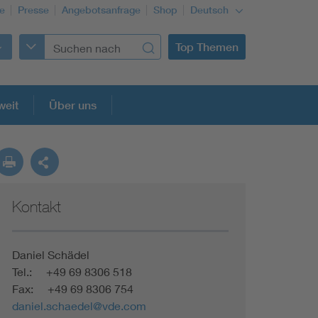
re
Presse
Angebotsanfrage
Shop
Deutsch
Top Themen
weit
Über uns
Kontakt
Building Services Engineering
Information and communications technology ICT
Daniel Schädel
Tel.: +49 69 8306 518
Fax: +49 69 8306 754
Education + profession
daniel.schaedel@vde.com