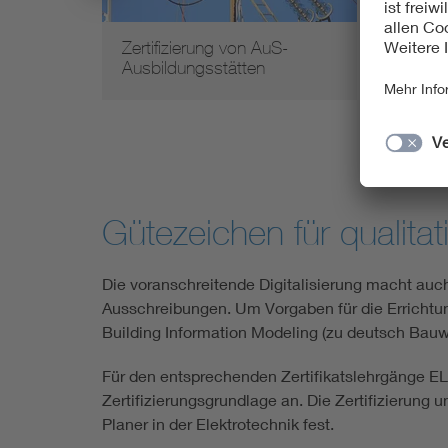
Zertifizierung von AuS-
Ener
Ausbildungsstätten
Öko
Gütezeichen für qualit
Die voranschreitende Digitalisierung macht auch
Ausschreibungen. Um Vorgaben für die Errichtun
Building Information Modeling (zu deutsch Bau
Für den entsprechenden Zertifikatslehrgänge EL
Zertifizierungsgrundlage an. Die Zertifizierung
Planer in der Elektrotechnik fest.