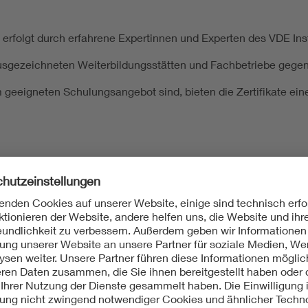
n erfolgt durch erfahrene Expertinnen und Experten des VDE Inst
usgezeichneten Weiterbildungsstätten und Fachbetriebe gege
geeigneten Schulungsangebot sind, bieten die Zertifikate eine
essieren