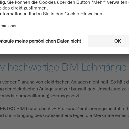
gieeffizienz und
Technisches
design
Sicherheitsmanagement
ativ hochwertige BIM-Lehrgänge
 vor der Planung von elektrischen Anlagen nicht halt. So hält 
g der elektrischen Anlage und zur bauseitigen Umsetzung zu er
werksdatenmodellierung) vorausgesetzt.
EKTRO BIM bietet das VDE Prüf-und Zertifizierungsinstitut mit
 und die Erlangung des Gütezeichens legen die Merkmale eines q