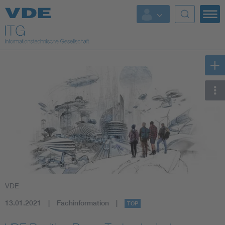
Top Themen
Fokusthemen
Energy
AI & Digital Trust
Health
Mobility
VDE
Standards
13.01.2021
Fachinformation
TOP
Weitere Themen