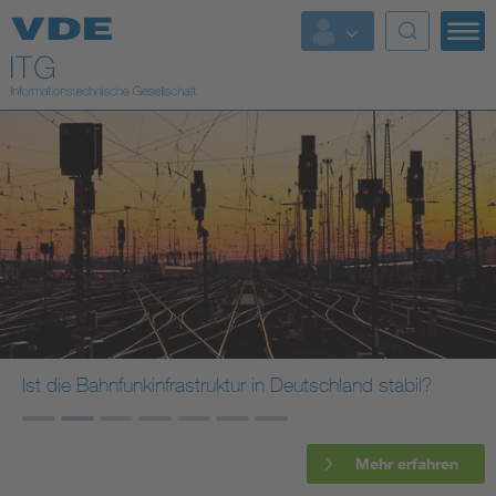
Top Themen
Fokusthemen
Energy
AI & Digital Trust
Health
Mobility
Ist die Bahnfunkinfrastruktur in Deutschland stabil?
Standards
Mehr erfahren
Weitere Themen