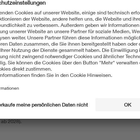
Bandbreite, hohe Interferenzanfälligkeit (900-MHz-Band).
schen Bahn erfüllt hohe Sicherheitsstandards, ist aber insofer
n bei ungünstigen Bedingungen das Netz lahmlegen.
dig, dynamisch, Service-Based Architecture (SBA).
sive Frequenzen, SIL 4-Zertifizierung, Redundanz über zwei Bä
htlose Session-Übernahme bei Ausfällen.
ationale Infrastrukturaufgabe.
er Migrationsphase.
 ab 2028).