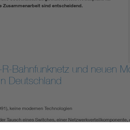
lle Zusammenarbeit sind entscheidend.
-R-Bahnfunknetz und neuen Mo
n Deutschland
1991), keine modernen Technologien
er Tausch eines Switches, einer Netzwerkverteilkomponente, de