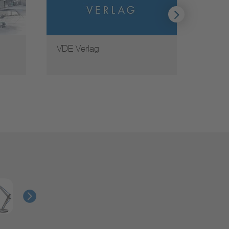
VDE Verlag
Weite