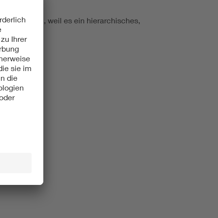
n vulnerabel, weil es ein hierarchisches,
nder.