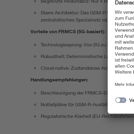
Begrenzte Redundanz: Nur 4 MHz Downlink-
Starre Architektur: Das GSM-R Netz der Deut
zentralistisches Spezialnetz ist. Dies kan
Vorteile von FRMCS (5G-basiert):
Technologiesprung: Von 2G zu 5G, breitban
Robustheit: Deterministische Latenz, exklu
Cloud-native: Zustandslose Architektur, na
Handlungsempfehlungen:
Beschleunigung der FRMCS-Einführung als n
Notfallpläne für GSM-R-Ausfälle während d
Regulatorische Klarheit (EU-Rechtsrahmen