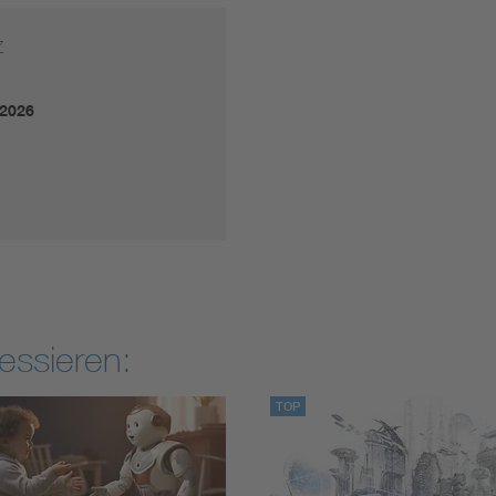
z
.2026
essieren:
TOP