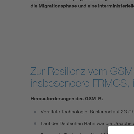
die Migrationsphase und eine interministerie
Zur Resilienz vom GSM
insbesondere FRMCS, i
Herausforderungen des GSM-R:
Veraltete Technologie: Basierend auf 2G (
Laut der Deutschen Bahn war die Ursache d