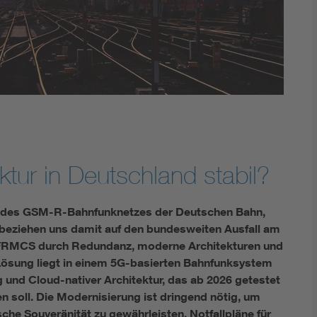
uktur in Deutschland stabil?
it des GSM-R-Bahnfunknetzes der Deutschen Bahn,
d beziehen uns damit auf den bundesweiten Ausfall am
ue FRMCS durch Redundanz, moderne Architekturen und
 Lösung liegt in einem 5G-basierten Bahnfunksystem
g und Cloud-nativer Architektur, das ab 2026 getestet
 soll. Die Modernisierung ist dringend nötig, um
sche Souveränität zu gewährleisten. Notfallpläne für