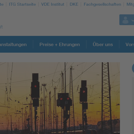
te
ITG Startseite
VDE Institut
DKE
Fachgesellschaften
Mit
anstaltungen
Preise + Ehrungen
Über uns
Vor
Weitere Themen
Information and communications technology ICT
Microelectronics