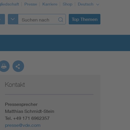
gliedschaft
Presse
Karriere
Shop
Deutsch
Top Themen
Kontakt
Building Services Engineering
Information and communications technology ICT
Pressesprecher
Matthias Schmidt-Stein
Tel. +49 171 6962357
Education + profession
presse@vde.com