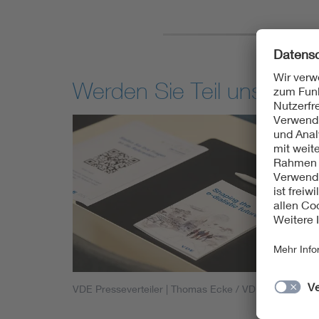
Werden Sie Teil unseres Ve
VDE Presseverteiler
| Thomas Ecke / VDE