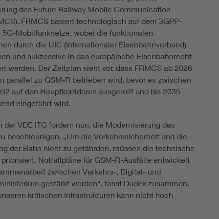
erung des Future Railway Mobile Communication
MCS). FRMCS basiert technologisch auf dem 3GPP-
r 5G-Mobilfunknetze, wobei die funktionalen
onen durch die UIC (Internationaler Eisenbahnverband)
ben und sukzessive in das europäische Eisenbahnrecht
rt werden. Der Zeitplan sieht vor, dass FRMCS ab 2026
rn parallel zu GSM-R betrieben wird, bevor es zwischen
32 auf den Hauptkorridoren ausgerollt und bis 2035
end eingeführt wird.
n der VDE ITG fordern nun, die Modernisierung des
u beschleunigen. „Um die Verkehrssicherheit und die
rung der Bahn nicht zu gefährden, müssen die technische
r priorisiert, Notfallpläne für GSM-R-Ausfälle entwickelt
ammenarbeit zwischen Verkehrs-, Digital- und
ministerium gestärkt werden“, fasst Dudek zusammen.
seren kritischen Infrastrukturen kann nicht hoch