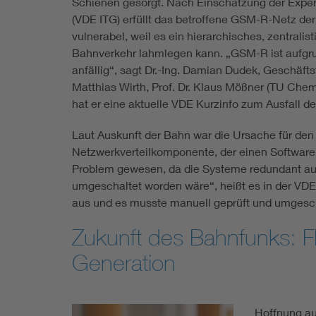
Schienen gesorgt. Nach Einschätzung der Exper
(VDE ITG) erfüllt das betroffene GSM-R-Netz der
vulnerabel, weil es ein hierarchisches, zentrali
Bahnverkehr lahmlegen kann. „GSM-R ist aufgrun
anfällig“, sagt Dr.-Ing. Damian Dudek, Geschäft
Matthias Wirth, Prof. Dr. Klaus Mößner (TU Chem
hat er eine aktuelle VDE Kurzinfo zum Ausfall de
Laut Auskunft der Bahn war die Ursache für den
Netzwerkverteilkomponente, der einen Software-F
Problem gewesen, da die Systeme redundant ausg
umgeschaltet worden wäre“, heißt es in der VDE
aus und es musste manuell geprüft und umgesc
Zukunft des Bahnfunks: 
Generation
Hoffnung au