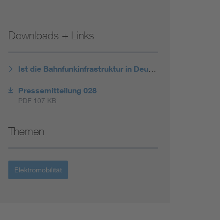
Renewable energies
Downloads + Links
Environmental Protection
Ist die Bahnfunkinfrastruktur in Deutschland stabil?
Pressemitteilung 028
PDF 107 KB
Themen
Elektromobilität