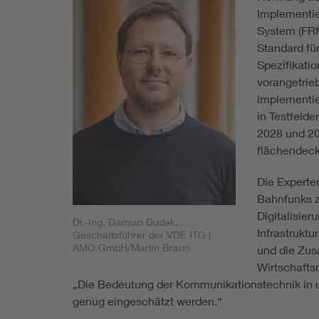
Implementi
System (FR
Standard fü
Spezifikati
vorangetrie
implementie
in Testfelde
2028 und 20
flächendeck
Die Experte
Bahnfunks z
Digitalisie
Dr.-Ing. Damian Dudek,
Infrastruktu
Geschäftsführer der VDE ITG
|
AMO GmbH/Martin Braun
und die Zus
Wirtschafts
„Die Bedeutung der Kommunikationstechnik in un
genug eingeschätzt werden.“