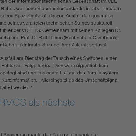
ten der Informationstechnischen Gesellschaft im VDE
 Bahn zwar hohe Sicherheitsstandards, ist aber insofern
stisches Spezialnetz ist, dessen Ausfall den gesamten
d seines veralteten technischen Stands strukturell
sführer der VDE ITG. Gemeinsam mit seinen Kollegen Dr.
nitz) und Prof. Dr. Ralf Tönies (Hochschule Osnabrück)
r Bahnfunkinfrastruktur und ihrer Zukunft verfasst.
 Ausfall am Dienstag der Tausch eines Switches, einer
ehler zur Folge hatte. „Dies wäre eigentlich kein
elegt sind und in diesem Fall auf das Parallelsystem
 Kurzinformation. „Allerdings blieb das Umschaltsignal
haltet werden.“
FRMCS als nächste
f Besserung macht den Autoren die geplante