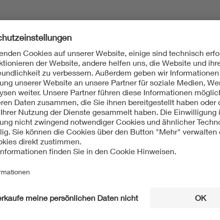
rteilers
01.01.2026
Frankfurt a.M.
Sie sind Journalistin oder Journalist und möchten
regelmäßig unsere Pressemitteilungen erhalten?
Dann nehmen wir Sie gerne in unseren Verteiler
auf. So verpassen Sie keine Neuigkeiten mehr
und bleiben über wichtige Entwicklungen in den
Bereichen Technik, Innovation und Normung auf
dem Laufenden.
Hier anmelden