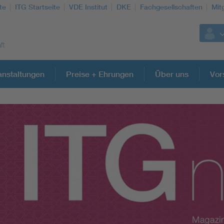
te
ITG Startseite
VDE Institut
DKE
Fachgesellschaften
Mit
anstaltungen
Preise + Ehrungen
Über uns
Vor
Weitere Themen
Information and communications technology ICT
Microelectronics