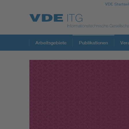
VDE Startsei
Top Themen
Arbeitsgebiete
Publikationen
Ver
Fokusthemen
Energy
AI & Digital Trust
Health