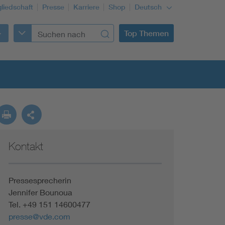
gliedschaft
Presse
Karriere
Shop
Deutsch
Top Themen
Kontakt
Building Services Engineering
Information and communications technology ICT
Pressesprecherin
Jennifer Bounoua
Tel. +49 151 14600477
Education + profession
presse@vde.com