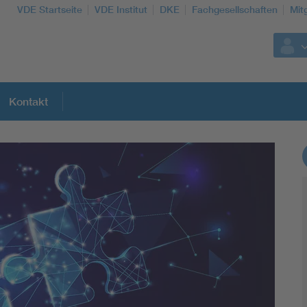
VDE Startseite
VDE Institut
DKE
Fachgesellschaften
Mit
Kontakt
Weitere Themen
Assisted Living
Electromobility
Energy efficiency