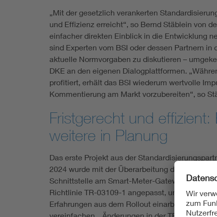
„Mit der gesetzlich verankerten Standardisierung
und Effizienz erreicht“, so Bernd Stäblein von de
einfacher direkten Einblick in die Entwicklung n
sind Experten vom BSI oder dessen Partnern in 
aktuelle Normvorgaben zu diskutieren – umgekeh
DKE an den eigenen Dialogplattformen. „Währe
profitiert, erhält das BSI wiederum wertvolle Imp
Kommentierung am Markt vorzubereiten“, so Stäb
Fristgerecht und effizient
weitere in Planung
Das erste Projekt aus der Standardisierungspart
2024 wurde mit der Überarbeitung der
DIN VDE 
Schnittstelle am Smart-Meter-Gateway veröffent
Richtlinie TR-03109-1 angepasst, um die Verzah
Erfahrungen aus dem Rollout einarbeiten und Ü
vereinfachen. „Änderungen in der TR flossen in 