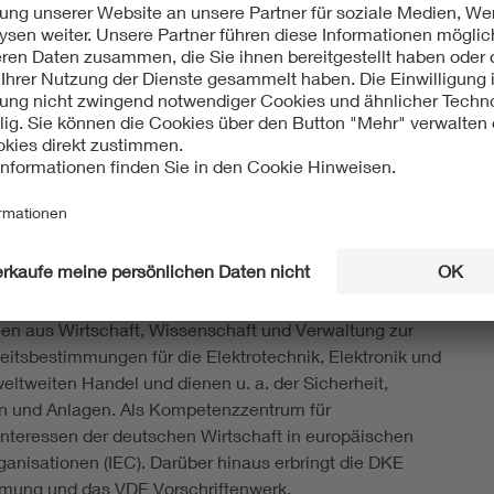
in die Richtlinie übernommen“, so Janosch Wagner vom
rgehen konnten wir fristgerecht abliefern.“
ts weitere Vorhaben auf dem Plan, zum Beispiel die
l Network (LMN). Es umfasst die Kommunikation des
ern, um auch Wasser-, Gas- oder Wärmeverbrauch
n Elektrotechnik Elektronik Informationstechnik
innen aus Wirtschaft, Wissenschaft und Verwaltung zur
itsbestimmungen für die Elektrotechnik, Elektronik und
ltweiten Handel und dienen u. a. der Sicherheit,
ten und Anlagen. Als Kompetenzzentrum für
Interessen der deutschen Wirtschaft in europäischen
nisationen (IEC). Darüber hinaus erbringt die DKE
rmung und das VDE Vorschriftenwerk.