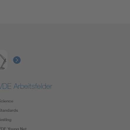
VDE Arbeitsfelder
Science
Standards
Testing
VDE Young Net