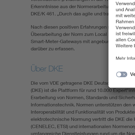
Erkenntnisse aus der Normerarbeitung wurden 
DKE/K 461. „Durch das agile und transparente Vo
Nach diesen positiven Erfahrungen stehen berei
Überarbeitung der Norm zum Local Metrologica
Smart-Meter-Gateways mit angebundenen Zähl
darüber zu erfassen.
Über DKE
Die vom VDE getragene DKE Deutsche Kommissio
(DKE) ist die Plattform für rund 10.000 Expert*
Erarbeitung von Normen, Standards und Sicherhe
Informationstechnik. Normen unterstützen den we
Interoperabilität und Funktionalität von Produk
elektrotechnische Normung vertritt die DKE die 
(CENELEC, ETSI) und internationalen Normenorga
umfangreiche Dienstleistungen rund um die No