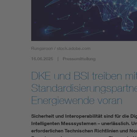
Mobility
Standards
Rungaroon / stock.adobe.com
16.06.2025
Pressemitteilung
DKE und BSI treiben mi
Standardisierungspartner
Energiewende voran
Sicherheit und Interoperabilität sind für die D
Intelligenten Messsystemen – unerlässlich. 
erforderlichen Technischen Richtlinien und N