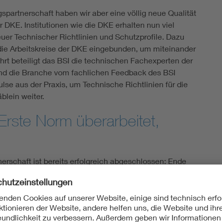
spartnerschaft haben wir aber eine völlig neue Qualität
r DKE. Institutionen wie die DKE erhalten nun viel
euer Technischer Richtlinien und Schutzprofile. Dazu
die Arbeitskreise der DKE eingebunden, um miteinander
rt beteiligt das BSI die technischen Fachexperten der
nd die Branche vom fachlichen Feedback des BSI
ulse aus der Praxis, um Technische Richtlinien für die
lein weiter.
: Erste Norm überarbeitet,
nerschaft ist bereits erfolgreich abgeschlossen: Ende
V 0418-63-8
ein neuer Stand der Technik für die WAN-
licht. Parallel wurde die dazugehörige Technische
nung mit der Norm zu gewährleisten. Damit ließen sich
berflüssiges entfernen, um die Anwendung zu
Echtzeit in die Überarbeitung der Norm ein, und