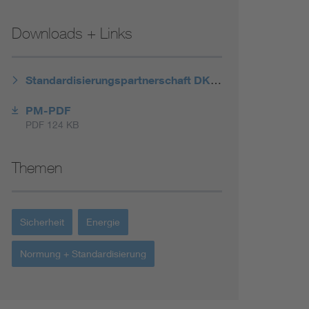
Renewable energies
Downloads + Links
Environmental Protection
Standardisierungspartnerschaft DKE/BSI
PM-PDF
PDF 124 KB
Themen
Sicherheit
Energie
Normung + Standardisierung