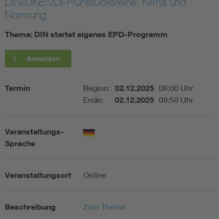
DIN/DKE/VDI-Frühstücksreihe: Klima und
Normung
Assisted Living
Bui
Thema: DIN startet eigenes EPD-Programm
Electromobility
Inf
Anmelden
Energy efficiency
Edu
Termin
Beginn:
02.12.2025
08:00 Uhr
Ende:
02.12.2025
08:50 Uhr
Energy storage
Ren
Functional safety
Env
Veranstaltungs-
Sprache
Veranstaltungsort
Online
Beschreibung
Zum Thema