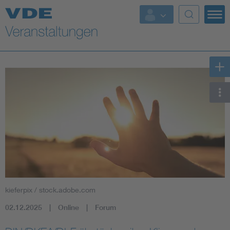
Top Themen
Fokusthemen
Energy
AI & Digital Trust
Health
Mobility
kieferpix / stock.adobe.com
Standards
02.12.2025
Online
Forum
Weitere Themen