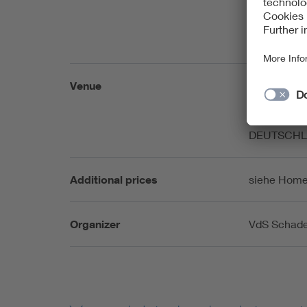
Planer
Mitar
Bauauf
Venue
VdS Schade
Pasteurstr.
50735 Köln
DEUTSCH
Additional prices
siehe Home
Organizer
VdS Schade