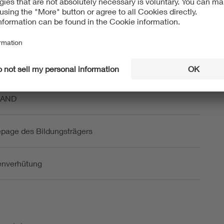
 und Errichter von Blitzschutzsystemen
beiter in Genehmigungsbehörden,
sichtsbehörden und in der Industrie
nverhütung
 17a
LAND
page des Bildungsträgers
nverhütung