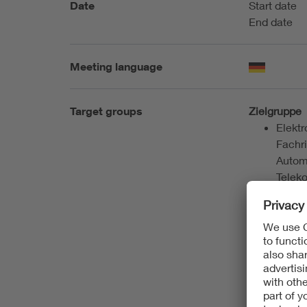
Date
Start date
End date
Meeting language
Target groups
Zielgruppe
Elektr
Fachr
Autom
Teleko
für M
vergle
abges
Bachel
Indus
oder 
ausre