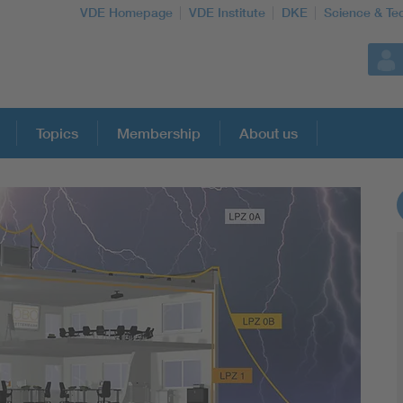
VDE Homepage
VDE Institute
DKE
Science & Te
Topics
Membership
About us
More Topics
Artificial Intelligence
Consumer protection
Defense