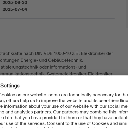
2025-06-30
2025-07-04
ofachkräfte nach DIN VDE 1000-10 z.B. Elektroniker der
ichtungen Energie- und Gebäudetechnik,
atisierungstechnik oder Informations- und
mmunikationstechnik, Systemelektroniker, Elektroniker
aschinen- und Antriebstechnik sowie Personen mit
ichbarer industrieller Ausbildung, Personen mit
chlossenem Studium der Elektrotechnik (Diplom,
or, Master), staatlich geprüfte Techniker,
triemeister, Handwerksmeister, Elektrosachverständige
Personen mit einer anderen für die vorgesehene Aufgabe
ichenden elektrotechnischen Qualifikation