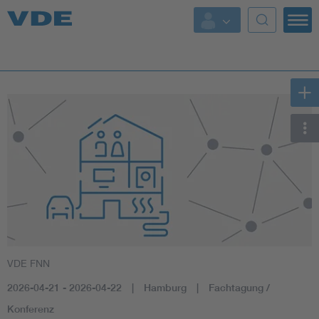
Key Topics
Key Topics
Energy
Standardization
AI & Digital Trust
Health
VDE FNN
Mobility
2026-04-21 - 2026-04-22
Hamburg
Fachtagung /
More Topics
Konferenz