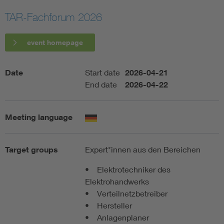
TAR-Fachforum 2026
Artificial Intelligence
event homepage
Consumer protection
Date
Start date
2026-04-21
Defense
End date
2026-04-22
Digital Security
Meeting language
Target groups
Expert*innen aus den Bereichen
• Elektrotechniker des
Elektrohandwerks
• Verteilnetzbetreiber
• Hersteller
• Anlagenplaner