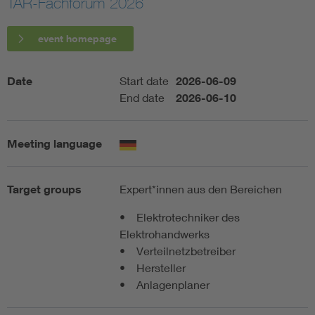
TAR-Fachforum 2026
Artificial Intelligence
event homepage
Consumer protection
Date
Start date
2026-06-09
End date
2026-06-10
Defense
Meeting language
Digital Security
Target groups
Expert*innen aus den Bereichen
• Elektrotechniker des
Elektrohandwerks
• Verteilnetzbetreiber
• Hersteller
• Anlagenplaner