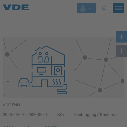
Key Topics
Key Topics
Energy
Standardization
AI & Digital Trust
Health
VDE FNN
Mobility
2026-06-09 - 2026-06-10
Köln
Fachtagung / Konferenz
More Topics