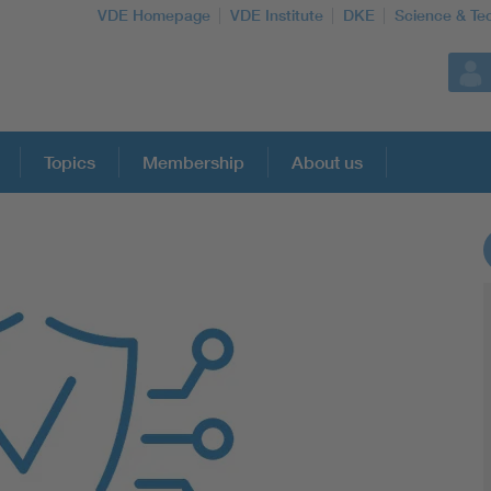
VDE Homepage
VDE Institute
DKE
Science & Te
Topics
Membership
About us
More Topics
Artificial Intelligence
Consumer protection
Defense