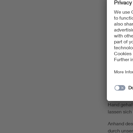
Behandlungs
Diagnostik 
Sie möchten
gesetzlich 
bestehende
Dann ist die
Zur Durchfü
“BO-Score”
„BO-Score“ 
und geistig
erwachsenen
Hand gehalt
lassen sich
Anhand des 
durch unser