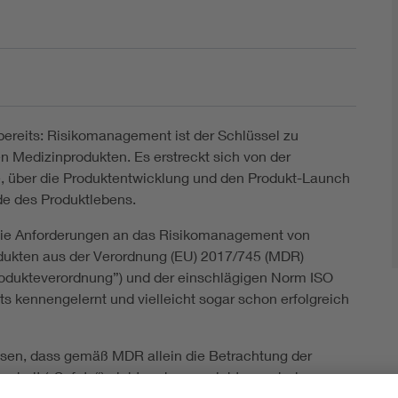
bereits: Risikomanagement ist der Schlüssel zu
en Medizinprodukten. Es erstreckt sich von der
, über die Produktentwicklung und den Produkt-Launch
de des Produktlebens.
die Anforderungen an das Risikomanagement von
dukten aus der Verordnung (EU) 2017/745 (MDR)
odukteverordnung”) und der einschlägigen Norm ISO
ts kennengelernt und vielleicht sogar schon erfolgreich
?
sen, dass gemäß MDR allein die Betrachtung der
herheit („Safety“) nicht mehr ausreicht – auch der
zw. die Offenlegung von Daten (wie Patienten- oder