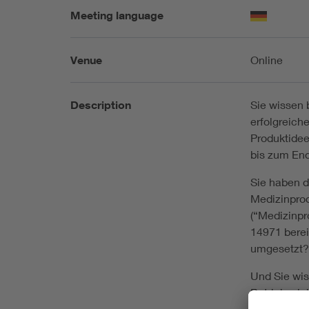
Meeting language
Venue
Online
Description
Sie wissen 
erfolgreich
Produktidee
bis zum En
Sie haben 
Medizinpro
(“Medizinpr
14971 berei
umgesetzt
Und Sie wis
Betriebssic
Diebstahl b