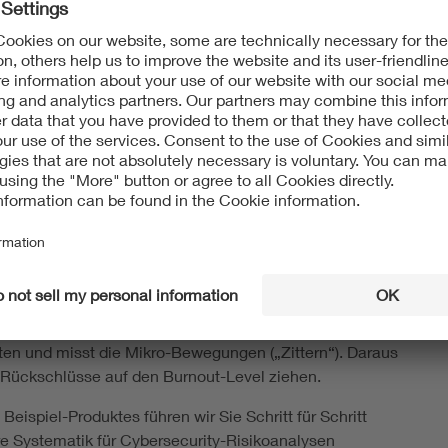
daten) ist ein Risiko, genauso wie der Ausfall von
oder Behandlung aufgrund von Cyber-Angriffen!
 Schritt-für-Schritt erläutert bekommen, wie das
geforderte Cybersecurity-Risikomanagement in Ihr
s Risikomanagement integriert werden kann?
ses Training genau richtig für Sie!
hrung des Trainings wird das reale Beispiel-Produkt
 verwendet:
dient zur Bewertung tiefer emotionaler, körperlicher
er Erschöpfung, bekannt als „Burnout“, von
 Patient:innen ab 18 Jahren. „BO-Score“ wird in der
en und misst die Mikro-Bewegungen („Zittern“). Daraus
 Rückschlüsse auf den Burnout-Level ziehen.
Beispiel-Produktes führen wir Sie Schritt für Schritt
e Systematik für Cybersecurity-Risikoanalysen