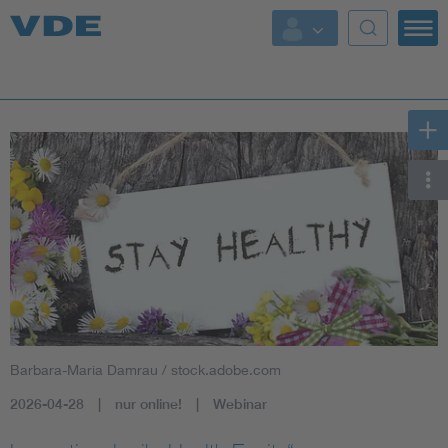
Key Topics
Key Topics
Energy
Standardization
AI & Digital Trust
Health
Barbara-Maria Damrau / stock.adobe.com
Mobility
2026-04-28
nur online!
Webinar
More Topics