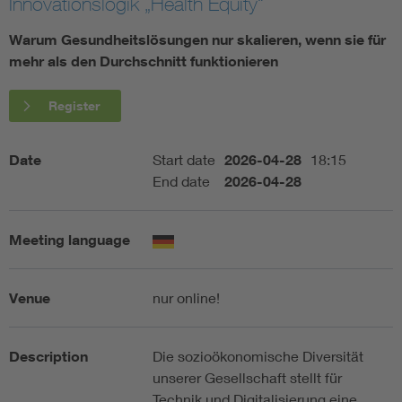
Innovationslogik „Health Equity“
Artificial Intelligence
Warum Gesundheitslösungen nur skalieren, wenn sie für
mehr als den Durchschnitt funktionieren
Consumer protection
Register
Defense
Date
Start date
2026-04-28
18:15
End date
2026-04-28
Digital Security
Meeting language
Venue
nur online!
Description
Die sozioökonomische Diversität
unserer Gesellschaft stellt für
Technik und Digitalisierung eine