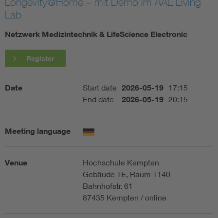
Longevity@Home – mit Demo im AAL Living
Lab
Artificial Intelligence
Netzwerk Medizintechnik & LifeScience Electronic
Consumer protection
Register
Defense
Date
Start date
2026-05-19
17:15
End date
2026-05-19
20:15
Digital Security
Meeting language
Venue
Hochschule Kempten
Gebäude TE, Raum T140
Bahnhofstr. 61
87435 Kempten / online