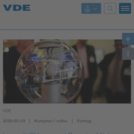
Key Topics
Key Topics
Energy
Standardization
AI & Digital Trust
Health
VDE
Mobility
2026-05-19
Kempten / online
Vortrag
More Topics