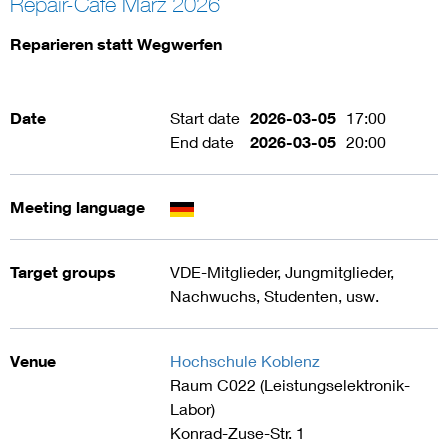
Repair-Cafe März 2026
Artificial Intelligence
Reparieren statt Wegwerfen
Consumer protection
Date
Start date
2026-03-05
17:00
End date
2026-03-05
20:00
Defense
Digital Security
Meeting language
Target groups
VDE-Mitglieder, Jungmitglieder,
Nachwuchs, Studenten, usw.
Venue
Hochschule Koblenz
Raum C022 (Leistungselektronik-
Labor)
Konrad-Zuse-Str. 1