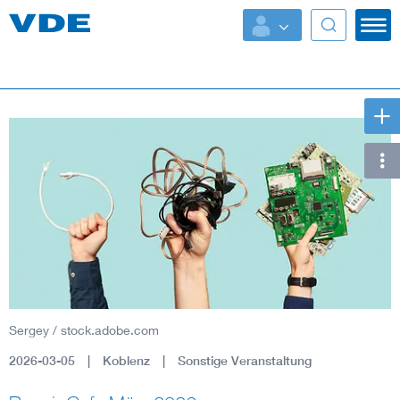
Key Topics
Key Topics
Energy
Standardization
AI & Digital Trust
Health
Sergey / stock.adobe.com
Mobility
2026-03-05
Koblenz
Sonstige Veranstaltung
More Topics